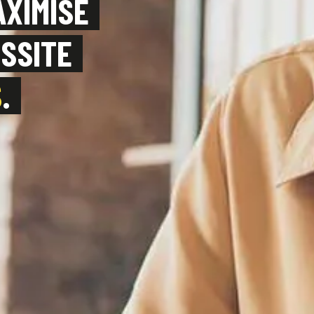
AXIMISE
SSITE
S
.