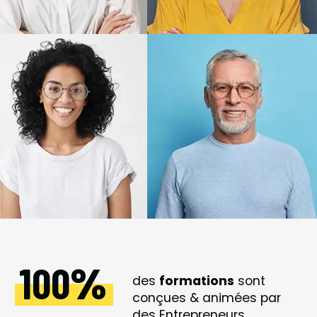
100
des
formations
sont
conçues & animées par
des Entrepreneurs