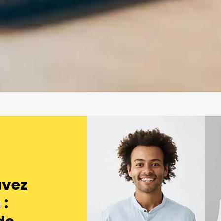
avez
: