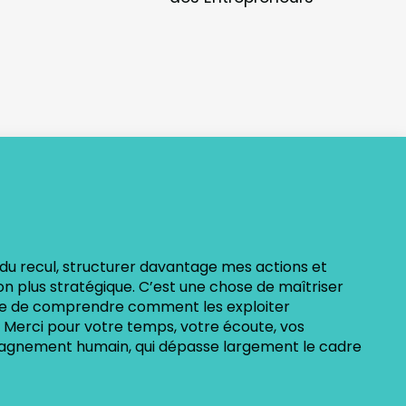
u recul, structurer davantage mes actions et
Une fo
n plus stratégique. C’est une chose de maîtriser
direc
utre de comprendre comment les exploiter
visue
. Merci pour votre temps, votre écoute, vos
progr
mpagnement humain, qui dépasse largement le cadre
Mentio
moins
Alex