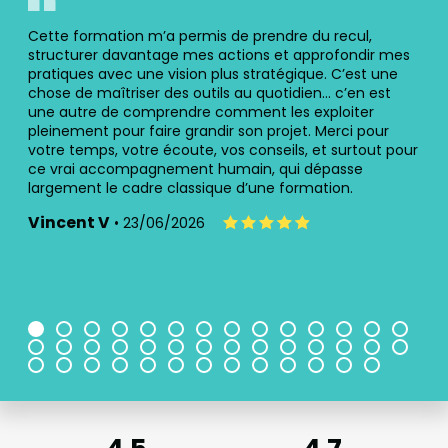
s
Cette formation m’a permis de prendre du recul,
Une 
tout
structurer davantage mes actions et approfondir mes
cont
pratiques avec une vision plus stratégique. C’est une
à m
chose de maîtriser des outils au quotidien… c’en est
cré
une autre de comprendre comment les exploiter
mêl
pleinement pour faire grandir son projet. Merci pour
pro
votre temps, votre écoute, vos conseils, et surtout pour
imm
ce vrai accompagnement humain, qui dépasse
l’ap
largement le cadre classique d’une formation.
ren
prof
Vincent V
• 23/06/2026
Ale