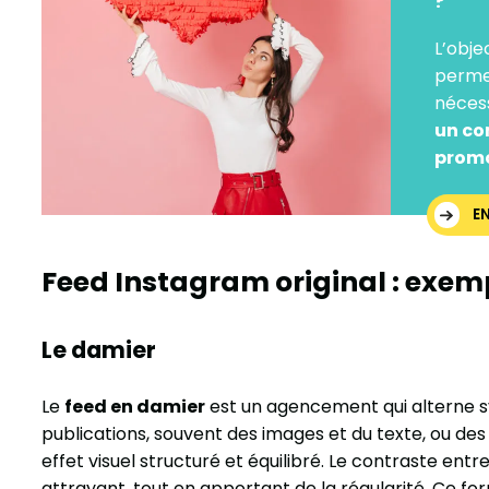
?
L’obje
permet
néces
un co
promo
E
Feed Instagram original : exem
Le damier
Le
feed en damier
est un agencement qui alterne 
publications, souvent des images et du texte, ou des 
effet visuel structuré et équilibré. Le contraste ent
attrayant, tout en apportant de la régularité. Ce for