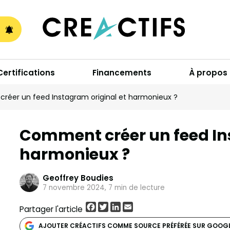
A
Certifications
Financements
À propos
éer un feed Instagram original et harmonieux ?
Comment créer un feed In
harmonieux ?
Geoffrey Boudies
7 novembre 2024, 7 min de lecture
Facebook
Twitter
LinkedIn
Email
Partager l'article
AJOUTER CRÉACTIFS COMME SOURCE PRÉFÉRÉE SUR GOOG