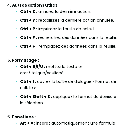
Autres actions utiles :
Ctrl + Z :
annulez la dernière action.
Ctrl + Y :
rétablissez la dernière action annulée.
Ctrl + P :
imprimez la feuille de calcul.
Ctrl + F :
recherchez des données dans la feuille.
Ctrl + H :
remplacez des données dans la feuille.
Formatage :
Ctrl + B/I/U :
mettez le texte en
gras/italique/souligné.
Ctrl + 1 :
ouvrez la boîte de dialogue « Format de
cellule ».
Ctrl + Shift + $ :
appliquez le format de devise à
la sélection.
Fonctions :
Alt + = :
insérez automatiquement une formule