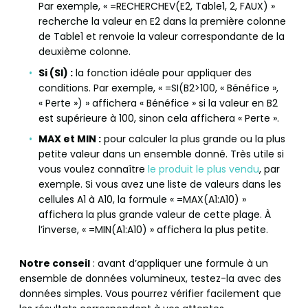
Par exemple, « =RECHERCHEV(E2, Table1, 2, FAUX) »
recherche la valeur en E2 dans la première colonne
de Table1 et renvoie la valeur correspondante de la
deuxième colonne.
Si (SI) :
la fonction idéale pour appliquer des
conditions. Par exemple, « =SI(B2>100, « Bénéfice »,
« Perte ») » affichera « Bénéfice » si la valeur en B2
est supérieure à 100, sinon cela affichera « Perte ».
MAX et MIN :
pour calculer la plus grande ou la plus
petite valeur dans un ensemble donné. Très utile si
vous voulez connaître
le produit le plus vendu
, par
exemple. Si vous avez une liste de valeurs dans les
cellules A1 à A10, la formule « =MAX(A1:A10) »
affichera la plus grande valeur de cette plage. À
l’inverse, « =MIN(A1:A10) » affichera la plus petite.
Notre conseil
: avant d’appliquer une formule à un
ensemble de données volumineux, testez-la avec des
données simples. Vous pourrez vérifier facilement que