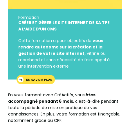
Formation
CRÉER ET GÉRER LE SITE INTERNET DE SA TPE
A L’AIDE D’UN CMS
Cette formation a pour objectifs de
vous
rendre autonome sur la création et la
gestion de votre site internet,
vitrine ou
marchand et sans nécessité de faire appel à
une intervention externe.
EN SAVOIR PLUS
En vous formant avec CréActifs, vous
êtes
accompagné pendant 6 mois
, c’est-à-dire pendant
toute la période de mise en pratique de vos
connaissances. En plus, votre formation est finançable,
notamment grâce au CPF.