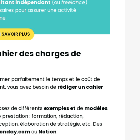
ltant indépendant
(ou
freelance
)
aires pour assurer une activité
ne.
N SAVOIR PLUS
cahier des charges de
timer parfaitement le temps et le coût de
ent, vous avez besoin de
rédiger un cahier
posez de différents
exemples et
de
modèles
prestation : formation, rédaction,
nception, élaboration de stratégie, etc. Des
onday.com
ou
Notion
.