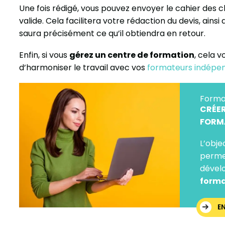
Une fois rédigé, vous pouvez envoyer le cahier des cha
valide. Cela facilitera votre rédaction du devis, ainsi 
saura précisément ce qu’il obtiendra en retour.
Enfin, si vous
gérez un centre de formation
, cela 
d’harmoniser le travail avec vos
formateurs indépe
Forma
CRÉER
FORM
L’obje
perme
dévelo
forma
E