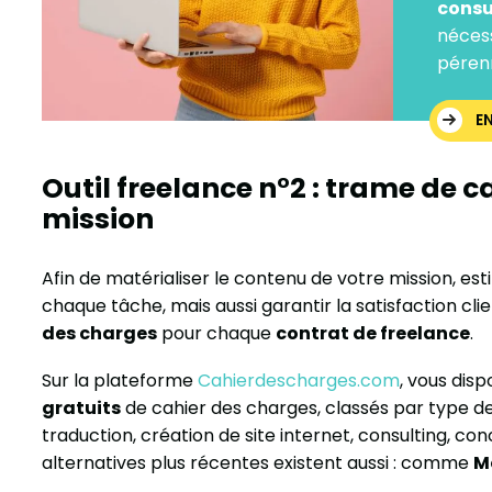
consu
nécess
péren
E
Outil freelance n°2 : trame de 
mission
Afin de matérialiser le contenu de votre mission, es
chaque tâche, mais aussi garantir la satisfaction cli
des charges
pour chaque
contrat de freelance
.
Sur la plateforme
Cahierdescharges.com
, vous dis
gratuits
de cahier des charges, classés par type de 
traduction, création de site internet, consulting, co
alternatives plus récentes existent aussi : comme
M