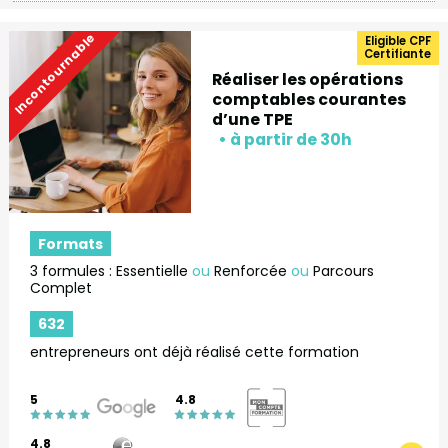
Incontournable
Eligible CPF
Certifiante
Réaliser les opérations
comptables courantes
d’une TPE
Formats
3 formules : Essentielle
ou
Renforcée
ou
Parcours
Complet
632
entrepreneurs ont déjà réalisé cette formation
5
4.8
4.8