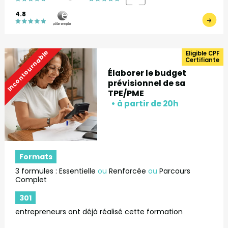
4.8
Incontournable
Eligible CPF
Certifiante
Élaborer le budget
prévisionnel de sa
TPE/PME
Formats
3 formules : Essentielle
ou
Renforcée
ou
Parcours
Complet
301
entrepreneurs ont déjà réalisé cette formation