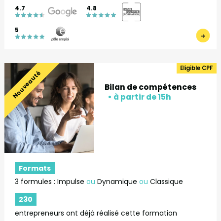
4.7
4.8
5
Eligible CPF
Nouveauté
Bilan de compétences
Formats
3 formules : Impulse
ou
Dynamique
ou
Classique
230
entrepreneurs ont déjà réalisé cette formation