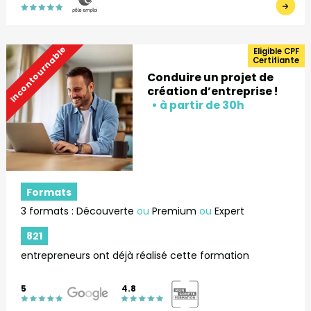
Incontournable
Eligible CPF
Certifiante
Conduire un projet de
création d’entreprise !
Formats
3 formats : Découverte
ou
Premium
ou
Expert
821
entrepreneurs ont déjà réalisé cette formation
5
4.8