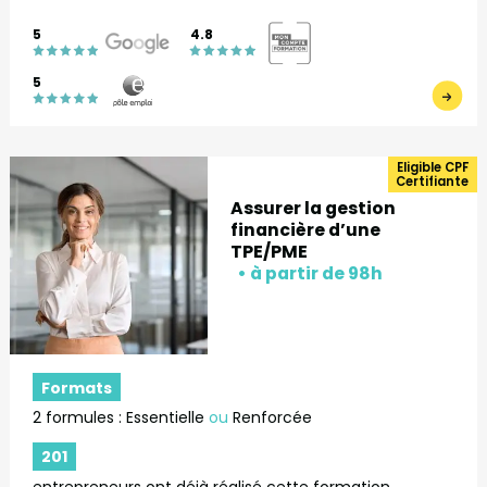
5
4.8
5
Eligible CPF
Certifiante
Assurer la gestion
financière d’une
TPE/PME
Formats
2 formules : Essentielle
ou
Renforcée
201
entrepreneurs ont déjà réalisé cette formation