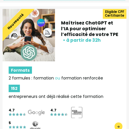
Eligible CPF
Nouveauté
Certifiante
Maîtrisez ChatGPT et
l’IA pour optimiser
l’efficacité de votre TPE
Formats
2 formules : formation
ou
formation renforcée
152
entrepreneurs ont déjà réalisé cette formation
4.7
4.7
5