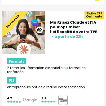
Eligible CPF
Nouveauté
Certifiante
Maîtrisez Claude et l’IA
pour optimiser
l’efficacité de votre TPE
Formats
2 formules : formation essentielle
ou
formation
renforcée
152
entrepreneurs ont déjà réalisé cette formation
4.7
4.7