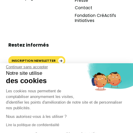
Presse
Contact
Fondation CréActifs
Initiatives
Restez informés
INSCRIPTION NEWSLETTER
Continuer sans accepter
Notre site utilise
des cookies
AJOUTER CRÉACTIFS COMME
Les cookies nous permettent de
SOURCE PRÉFÉRÉE SUR
comptabiliser anonymement les visites,
GOOGLE
d'identifier les points d'amélioration de notre site et de personnaliser
nos publicités.
Nous autorisez-vous à les utiliser ?
©2024 CréActifs. Tous droits réservés.
Lire la politique de confidentialité
Mentions légales
•
CGV
•
FAQ
•
Politique de confidentialité