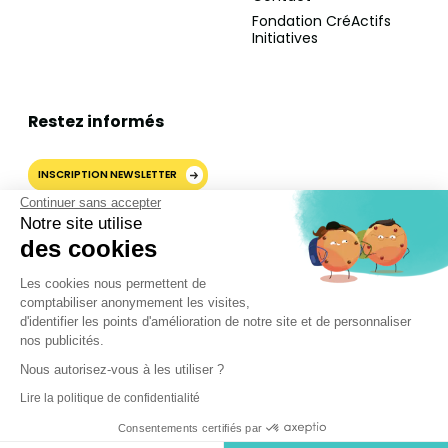
Fondation CréActifs
Initiatives
Restez informés
INSCRIPTION NEWSLETTER
Continuer sans accepter
Notre site utilise
des cookies
AJOUTER CRÉACTIFS COMME
Les cookies nous permettent de
SOURCE PRÉFÉRÉE SUR
GOOGLE
comptabiliser anonymement les visites,
d'identifier les points d'amélioration de notre site et de personnaliser
nos publicités.
Nous autorisez-vous à les utiliser ?
©2024 CréActifs. Tous droits réservés.
Lire la politique de confidentialité
Mentions légales
•
CGV
•
FAQ
•
Politique de confidentialité
Consentements certifiés par