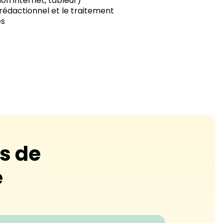
on internet, tableur)
e rédactionnel et le traitement
es
s de
e