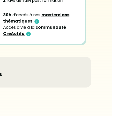
2
rdvs de suivi post formation
30h
d’accès à nos
masterclass
thématiques
Accès à vie à la
communauté
CréActifs
E