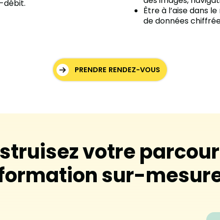
des images, navigati
-débit.
Être à l’aise dans l
de données chiffré
PRENDRE RENDEZ-VOUS
struisez votre parcour
formation sur-mesur