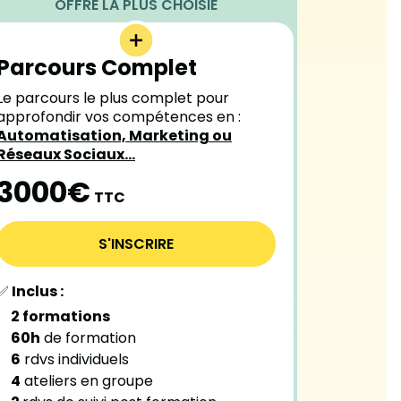
Parcours Complet
Le parcours le plus complet pour
approfondir vos compétences en :
Automatisation, Marketing ou
Réseaux Sociaux…
3000€
TTC
S'INSCRIRE
✅
Inclus :
2 formations
60h
de formation
6
rdvs individuels
4
ateliers en groupe