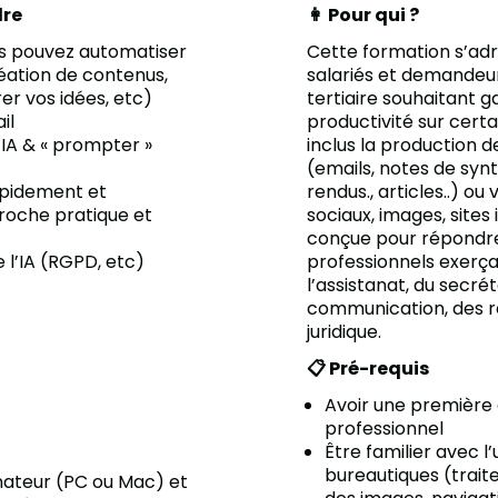
dre
👩 Pour qui ?
ous pouvez automatiser
Cette formation s’ad
éation de contenus,
salariés et demandeu
rer vos idées, etc)
tertiaire souhaitant g
il
productivité sur cert
 d’IA & « prompter »
inclus la production 
(emails, notes de syn
pidement et
rendus., articles..) ou
roche pratique et
sociaux, images, sites 
conçue pour répondre
 l’IA (RGPD, etc)
professionnels exerç
l’assistanat, du secrét
communication, des r
juridique.
📋 Pré-requis
Avoir une première
professionnel
Être familier avec l’u
bureautiques (trait
nateur (PC ou Mac) et