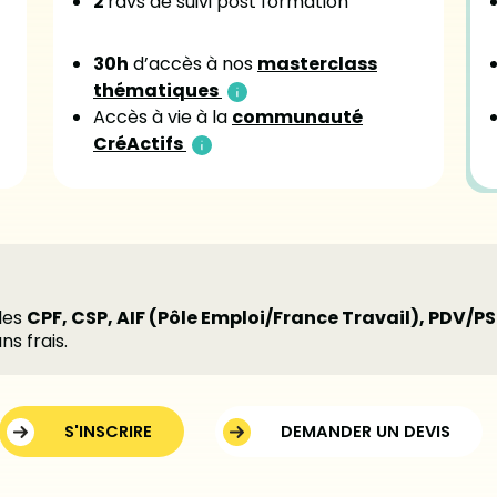
2
rdvs de suivi post formation
30h
d’accès à nos
masterclass
thématiques
Accès à vie à la
communauté
CréActifs
bles
CPF, CSP, AIF (Pôle Emploi/France Travail), PDV/PS
ns frais.
S'INSCRIRE
DEMANDER UN DEVIS