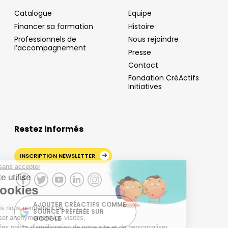
Catalogue
Equipe
Financer sa formation
Histoire
Professionnels de
Nous rejoindre
l’accompagnement
Presse
Contact
Fondation CréActifs
Initiatives
Restez informés
INSCRIPTION NEWSLETTER
ontinuer sans accepter
otre site utilise
des cookies
AJOUTER CRÉACTIFS COMME
es cookies nous permettent de
SOURCE PRÉFÉRÉE SUR
omptabiliser anonymement les visites,
GOOGLE
identifier les points d'amélioration de notre site et de personnaliser