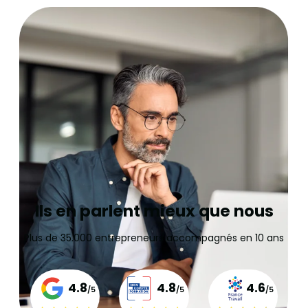
Ils en parlent mieux que nous
Plus de 35.000 entrepreneurs accompagnés en 10 ans
4.8
4.8
4.6
/5
/5
/5