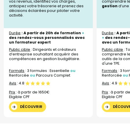
vos revenus, identifiez vos charges,
comprendre l
anticipez votre trésorerie et prenez des
gestion
d’une 
décisions éclairées pour piloter votre
activité.
Durée
: A partir de 20h de formation
+
Durée
: A part
des rendez-vous personnalisés avec
+
des rendez-
un formateur expert
avec un form
Public cible
: Dirigeants et créateurs
Public cible
: T
d’entreprise souhaitant acquérir des
comprendre le
compétences en gestion budgétaire.
outils de la co
d'une TPE.
Formats
: 3 formules : Essentielle
ou
Formats
: 3 for
Renforcée
ou
Parcours Complet
Renforcée
ou
Avis
:
4.8
Avis
:
4.9
Prix
: à partir de 1650€
Prix
: à partir d
Eligible CPF
Eligible CPF
DÉCOUVRIR
DÉCOUV