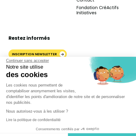
Contact
Fondation CréActifs
Initiatives
Restez informés
INSCRIPTION NEWSLETTER
Continuer sans accepter
Notre site utilise
des cookies
AJOUTER CRÉACTIFS COMME
Les cookies nous permettent de
SOURCE PRÉFÉRÉE SUR
comptabiliser anonymement les visites,
GOOGLE
d'identifier les points d'amélioration de notre site et de personnaliser
nos publicités.
Nous autorisez-vous à les utiliser ?
©2024 CréActifs. Tous droits réservés.
Lire la politique de confidentialité
Mentions légales
•
CGV
•
FAQ
•
Politique de confidentialité
Consentements certifiés par