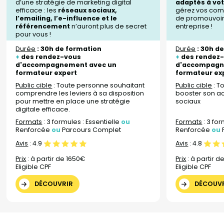
d’une stratégie de marketing digital
adaptés à vot
efficace : les
réseaux sociaux,
gérez vos comp
l’emailing, l’e-influence et le
de promouvoir l
référencement
n’auront plus de secret
entreprise !
pour vous !
Durée
: 30h de formation
Durée
: 30h d
+
des rendez-vous
+
des rendez
d'accompagnement avec un
d'accompagn
formateur expert
formateur ex
Public cible
: Toute personne souhaitant
Public cible
: T
comprendre les leviers à sa disposition
booster son ac
pour mettre en place une stratégie
sociaux
digitale efficace.
Formats
: 3 formules : Essentielle
ou
Formats
: 3 for
Renforcée
ou
Parcours Complet
Renforcée
ou
Avis
:
4.9
Avis
:
4.8
Prix
: à partir de 1650€
Prix
: à partir d
Eligible CPF
Eligible CPF
DÉCOUVRIR
DÉCOUV