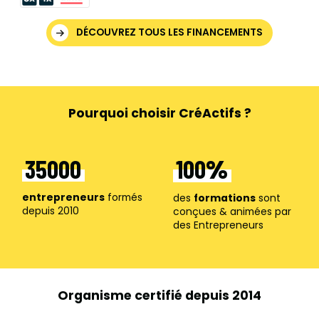
DÉCOUVREZ TOUS LES FINANCEMENTS
Pourquoi choisir CréActifs ?
35000
100
entrepreneurs
formés
t
des
formations
sont
depuis 2010
 en
conçues & animées par
des Entrepreneurs
Organisme certifié depuis 2014