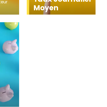
teur
Moyen