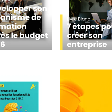
Blanc
elopper son
ganisme de
Livre Blanc
rmation
7 étapes po
ès le budget
créer son
26
entreprise