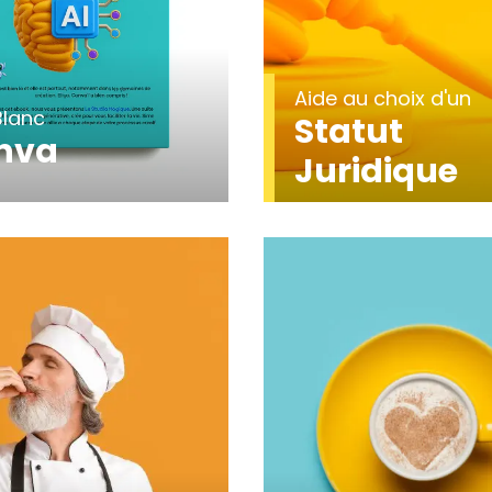
Aide au choix d'un
Blanc
Statut
nva
Juridique