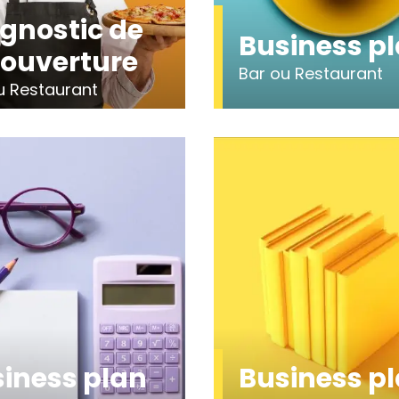
gnostic de
Business p
ouverture
Bar ou Restaurant
u Restaurant
iness plan
Business p