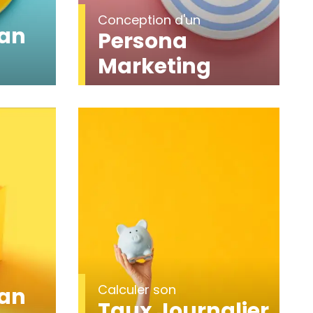
Conception d'un
lan
Persona
Marketing
Calculer son
lan
Taux Journalier