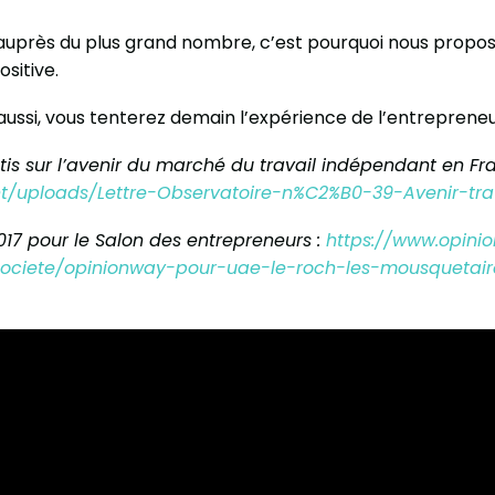
auprès du plus grand nombre, c’est pourquoi nous propos
itive.
aussi, vous tenterez demain l’expérience de l’entrepreneu
ptis sur l’avenir du marché du travail indépendant en Fr
nt/uploads/Lettre-Observatoire-n%C2%B0-39-Avenir-tra
17 pour le Salon des entrepreneurs :
https://www.opini
ociete/opinionway-pour-uae-le-roch-les-mousquetaires