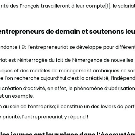
té des Français travailleront à leur compte[1], le salaria
entrepreneurs de demain et soutenons leu
dante ! Et l’entrepreneuriat se développe pour différent
riat est réinterrogée du fait de l’émergence de nouvelles 
iques et des modèles de management archaïques ne sont 
l’on recherche aujourd’hui c’est la créativité, l’indépenda
création d’activité, en effet, le phénomène d’ubérisation 
st un exemple.
 au sein de l’entreprise; il constitue un des leviers de p
priorité, l’entrepreneuriat y répond !
es jeunes ont leur place dans l’écosystèm