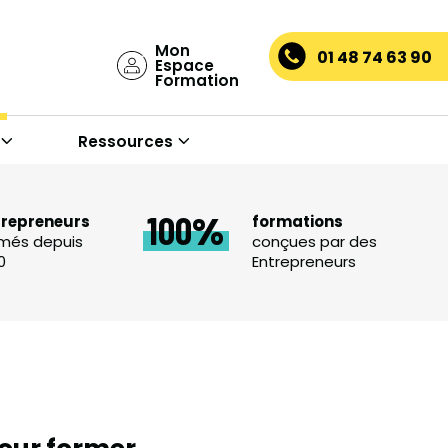
Mon
01 48 74 63 90
Espace
Formation
Ressources
100
trepreneurs
formations
més depuis
conçues par des
0
Entrepreneurs