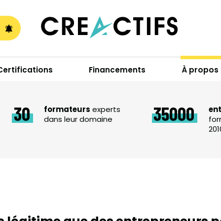
A
Certifications
Financements
À propos
30
35000
formateurs
experts
en
dans leur domaine
for
201