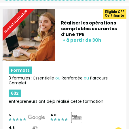
Incontournable
Eligible CPF
Certifiante
Réaliser les opérations
comptables courantes
d’une TPE
Formats
3 formules : Essentielle
ou
Renforcée
ou
Parcours
Complet
632
entrepreneurs ont déjà réalisé cette formation
5
4.8
4.8