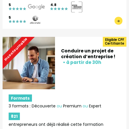
5
4.8
5
Incontournable
Eligible CPF
Certifiante
Conduire un projet de
création d’entreprise !
Formats
3 formats : Découverte
ou
Premium
ou
Expert
821
entrepreneurs ont déjà réalisé cette formation