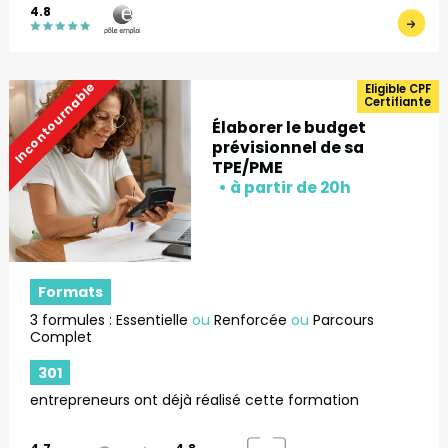
4.8
Incontournable
Eligible CPF
Certifiante
Élaborer le budget
prévisionnel de sa
TPE/PME
Formats
3 formules : Essentielle
ou
Renforcée
ou
Parcours
Complet
301
entrepreneurs ont déjà réalisé cette formation