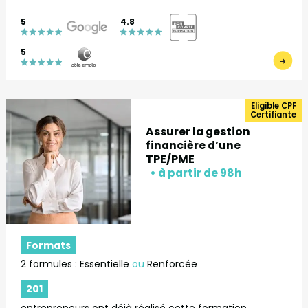
5
4.8
5
Eligible CPF
Certifiante
Assurer la gestion
financière d’une
TPE/PME
Formats
2 formules : Essentielle
ou
Renforcée
201
entrepreneurs ont déjà réalisé cette formation