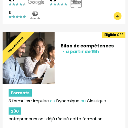
4.7
4.8
5
Eligible CPF
Nouveauté
Bilan de compétences
Formats
3 formules : Impulse
ou
Dynamique
ou
Classique
230
entrepreneurs ont déjà réalisé cette formation