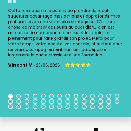
s
Cette formation m’a permis de prendre du recul,
Une 
tout
structurer davantage mes actions et approfondir mes
cont
pratiques avec une vision plus stratégique. C’est une
à m
chose de maîtriser des outils au quotidien… c’en est
cré
une autre de comprendre comment les exploiter
mêl
pleinement pour faire grandir son projet. Merci pour
pro
votre temps, votre écoute, vos conseils, et surtout pour
imm
ce vrai accompagnement humain, qui dépasse
l’ap
largement le cadre classique d’une formation.
ren
prof
Vincent V
• 23/06/2026
Ale