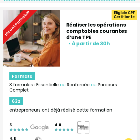
Incontournable
Eligible CPF
Certifiante
Réaliser les opérations
comptables courantes
d’une TPE
Formats
3 formules : Essentielle
ou
Renforcée
ou
Parcours
Complet
632
entrepreneurs ont déjà réalisé cette formation
5
4.8
4.8