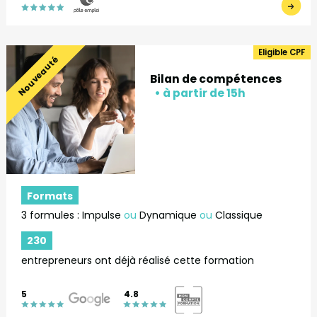
Eligible CPF
Nouveauté
Bilan de compétences
Formats
3 formules : Impulse
ou
Dynamique
ou
Classique
230
entrepreneurs ont déjà réalisé cette formation
5
4.8