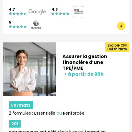
4.7
4.8
5
Eligible CPF
Certifiante
Assurer la gestion
financière d’une
TPE/PME
Formats
2 formules : Essentielle
ou
Renforcée
201
entrepreneurs ont déjà réalisé cette formation