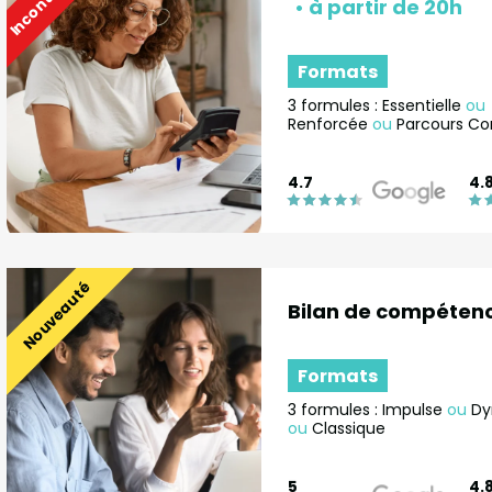
Formats
3 formules : Essentielle
ou
Renforcée
ou
Parcours Co
4.7
4.
Nouveauté
Bilan de compéten
Formats
3 formules : Impulse
ou
Dy
ou
Classique
5
4.