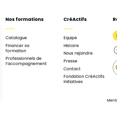
Nos formations
CréActifs
R
Catalogue
Equipe
Financer sa
Histoire
formation
Nous rejoindre
Professionnels de
Presse
l’accompagnement
Contact
Fondation CréActifs
Initiatives
Menti
s Options
ètres de confidentialité, en garantissant la conformité avec le