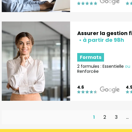
Assurer la gestion 
Formats
2 formules : Essentielle
ou
Renforcée
4.6
4.
1
2
3
…