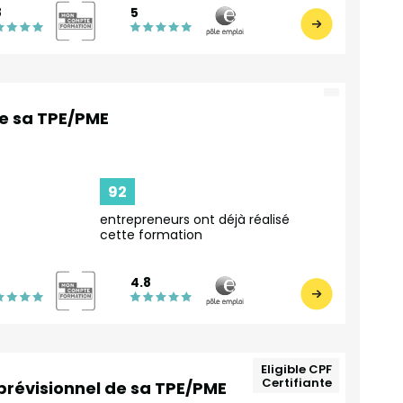
8
5
de sa TPE/PME
92
entrepreneurs ont déjà réalisé
cette formation
4.8
Eligible CPF
Certifiante
prévisionnel de sa TPE/PME