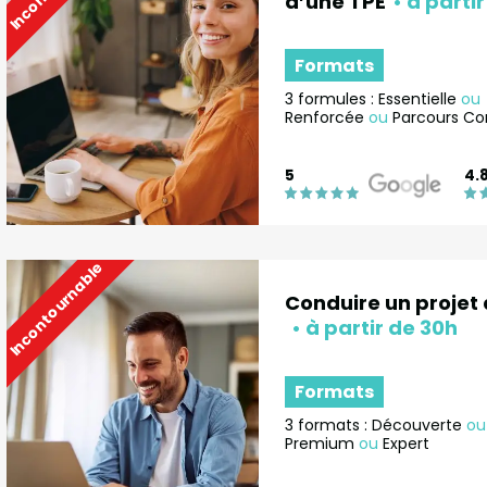
d’une TPE
Formats
3 formules : Essentielle
ou
Renforcée
ou
Parcours Co
5
4.
Incontournable
Conduire un projet 
Formats
3 formats : Découverte
ou
Premium
ou
Expert