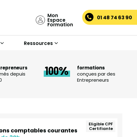
Mon
01 48 74 63 90
Espace
Formation
Ressources
100
trepreneurs
formations
més depuis
conçues par des
0
Entrepreneurs
Eligible CPF
Certifiante
tions comptables courantes