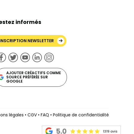
estez informés
INSCRIPTION NEWSLETTER
AJOUTER CRÉACTIFS COMME
SOURCE PRÉFÉRÉE SUR
GOOGLE
ons légales
•
CGV
•
FAQ
•
Politique de confidentialité
s réglementations. Personnalisez vos préférences pour contrôler
5.0
1319 avis