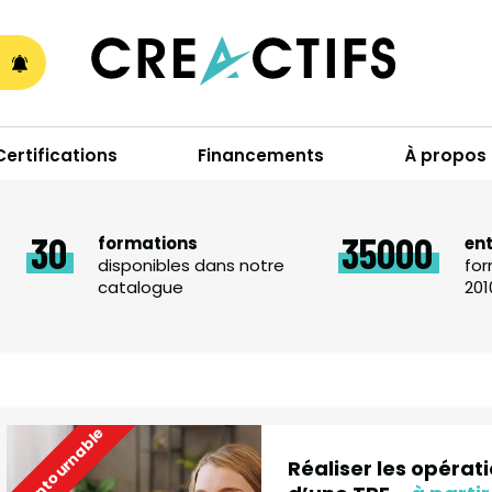
A
Certifications
Financements
À propos
30
35000
formations
en
disponibles dans notre
for
catalogue
201
Incontournable
Réaliser les opéra