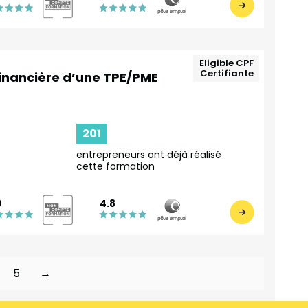
Eligible CPF
Certifiante
financière d’une TPE/PME
201
entrepreneurs ont déjà réalisé
cette formation
9
4.8
5
→