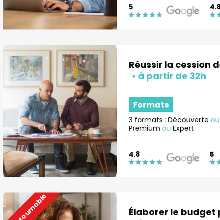
5
4.
Réussir la cession 
Formats
3 formats : Découverte
ou
Premium
ou
Expert
4.8
5
Incontournable
Élaborer le budget 