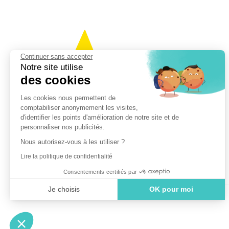
Continuer sans accepter
Notre site utilise
des cookies
Les cookies nous permettent de
comptabiliser anonymement les visites,
d'identifier les points d'amélioration de notre site et de
personnaliser nos publicités.
Se former pour mieux
Nous autorisez-vous à les utiliser ?
Entreprendre
Lire la politique de confidentialité
Consentements certifiés par
Je choisis
OK pour moi
©2024 CréActifs. Tous droits réservés.
Axeptio consent
Plateforme de Gestion du Consentement : Personnalisez vo
Notre plateforme vous permet d'adapter et de gérer vos param