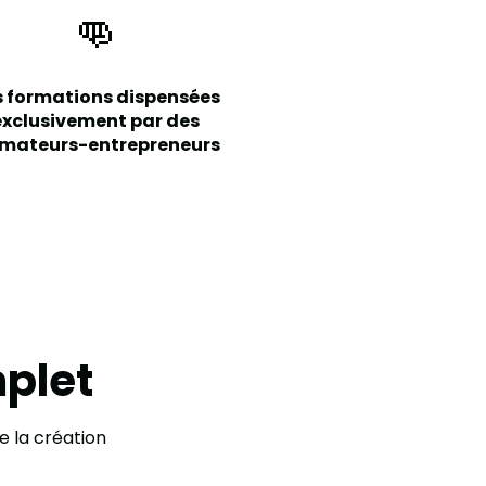
👊
s formations dispensées
exclusivement par des
rmateurs-entrepreneurs
plet
e la création