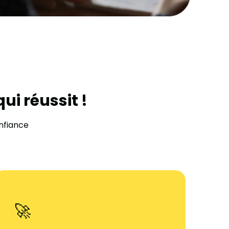
ui réussit !
onfiance
🚀