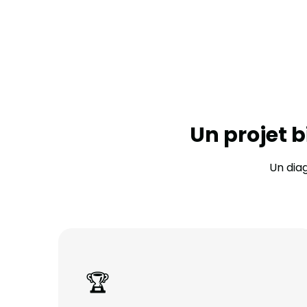
Un projet b
Un diag
🏆