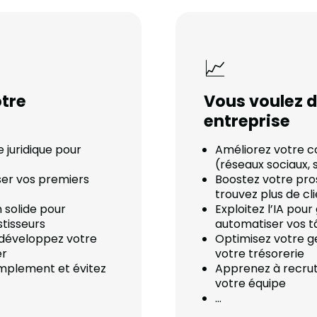
📈
otre
Vous voulez 
entreprise
e juridique pour
Améliorez votre c
(réseaux sociaux, s
ser vos premiers
Boostez votre pr
trouvez plus de cl
 solide pour
Exploitez l’IA pou
tisseurs
automatiser vos 
t développez votre
Optimisez votre g
er
votre trésorerie
implement et évitez
Apprenez à recrut
votre équipe
…