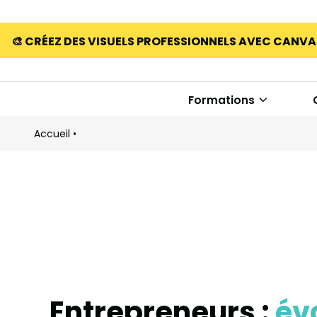
🎨 CRÉEZ DES VISUELS PROFESSIONNELS AVEC CANV
Formations
Accueil
•
Entrepreneurs :
év