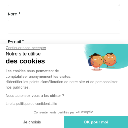
Nom
*
E-mail
*
Continuer sans accepter
Notre site utilise
des cookies
Site web
Les cookies nous permettent de
comptabiliser anonymement les visites,
d'identifier les points d'amélioration de notre site et de personnaliser
nos publicités.
Nous autorisez-vous à les utiliser ?
Enregistrer mon nom, mon e-mail et mon site dans
le navigateur pour mon prochain commentaire.
Lire la politique de confidentialité
Consentements certifiés par
Je choisis
OK pour moi