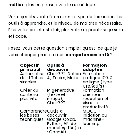
métier
, plus en phase avec le numérique.
Vos objectifs vont déterminer le type de formation, les
outils à apprendre, et le niveau de maîtrise nécessaire.
Plus votre projet est clair, plus votre apprentissage sera
efficace.
Posez-vous cette question simple : qu’est-ce que je
veux changer grâce à mes
compétences en IA
?
Objectif
Outils à
Formation
principal
découvrir
adaptée
Automatiser
ChatGPT, Notion
Formation
des tâches
AI, Zapier, Make
pratique 100 %
simples
en ligne (type
CréActifs)
Créer du
IA générative
Formation
contenu
(texte et
orientée
plus vite
image),
rédaction et
ChatGPT
visuel et
productivité
Comprendre
Outils à
MOOC +
les bases
découvrir :
initiation au
techniques
Google Colab,
machine-
Python, API de
learning
modèles d’IA (ex
: OpenAI)