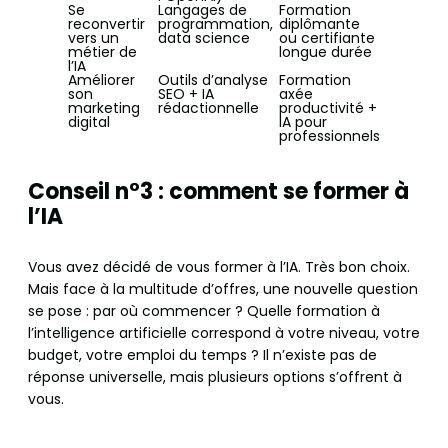
Se
Langages de
Formation
reconvertir
programmation,
diplômante
vers un
data science
ou certifiante
métier de
longue durée
l’IA
Améliorer
Outils d’analyse
Formation
son
SEO + IA
axée
marketing
rédactionnelle
productivité +
digital
IA pour
professionnels
Conseil n°3 : comment se former à
l’IA
Vous avez décidé de vous former à l’IA. Très bon choix.
Mais face à la multitude d’offres, une nouvelle question
se pose : par où commencer ? Quelle formation à
l’intelligence artificielle correspond à votre niveau, votre
budget, votre emploi du temps ? Il n’existe pas de
réponse universelle, mais plusieurs options s’offrent à
vous.