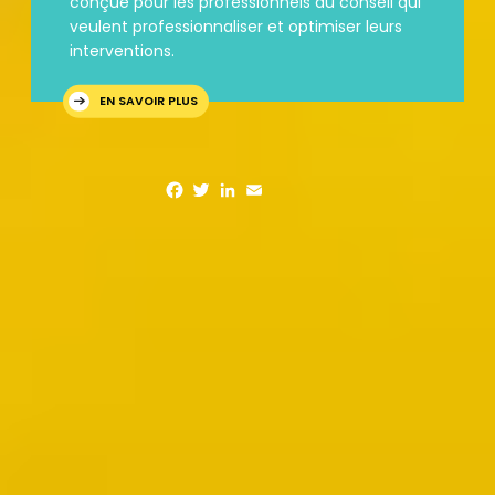
conçue pour les professionnels du conseil qui
veulent professionnaliser et optimiser leurs
interventions.
EN SAVOIR PLUS
Facebook
Twitter
LinkedIn
Email
Partager l'article
Laisser un commentaire
Votre adresse e-mail ne sera pas publiée.
Les champs
obligatoires sont indiqués avec
*
Commentaire
*