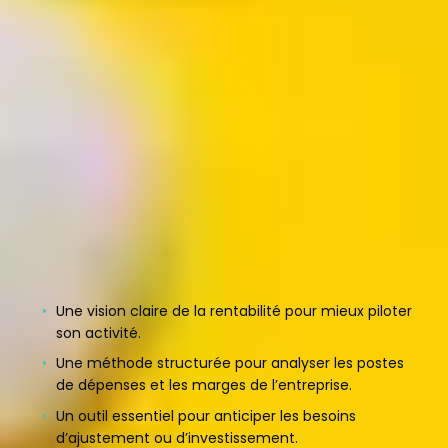
Pourquoi est-ce important ?
Un entrepreneur doit
suivre de près ses résultats
financiers
pour s’assurer que son activité est viable et
prendre les bonnes décisions. Sans cet exercice, il
risque
de ne pas anticiper des difficultés
financières
ou de mal évaluer sa rentabilité.
L’outil
« Compte de résultat »
permet de
faire le
point sur les revenus, les charges et le résultat net
,
afin d’identifier si l’entreprise génère un bénéfice ou
une perte.
Une vision claire de la rentabilité pour mieux piloter
son activité.
Une méthode structurée pour analyser les postes
de dépenses et les marges de l’entreprise.
Un outil essentiel pour anticiper les besoins
d’ajustement ou d’investissement.