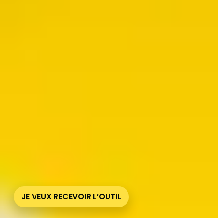
Apprenez à utiliser un compte de résultat
Téléchargez votre modèle de compte de résultat
Téléchargez l’outil et optimisez vos
accompagnements !
GRATUIT
LE COMPTE DE RÉSULTAT
Vous souhaitez accompagner vos bénéficiaires dans le
suivi de leur rentabilité et leur prise de décision
financière ?
Téléchargez gratuitement l’outil « Compte de résultat »
et aidez-les à analyser leurs revenus et leurs dépenses
pour assurer la viabilité de leur projet.
JE VEUX RECEVOIR L’OUTIL