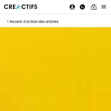
0
< Revenir à la liste des articles
Aidez vos porteurs de projet à
évaluer la rentabilité de leur
projet avec l’outil « Compte de
résultat »
11/03/2025 • Temps lecture : 4 mn • rédaction par Caroline
de CréActifs
AJOUTER CRÉACTIFS COMME
SOURCE PRÉFÉRÉE SUR
GOOGLE