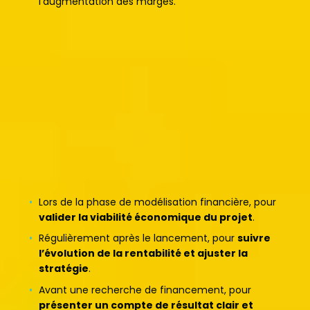
l’augmentation des marges.
Grâce à cet outil, vous professionnalisez votre
accompagnement et permettez aux entrepreneurs de
prendre des décisions éclairées pour assurer la
rentabilité de leur projet
.
Comment et quand l’utiliser dans
votre accompagnement ?
À quel moment l’utiliser ?
Lors de la phase de modélisation financière, pour
valider la viabilité économique du projet
.
Régulièrement après le lancement, pour
suivre
l’évolution de la rentabilité et ajuster la
stratégie
.
Avant une recherche de financement, pour
présenter un compte de résultat clair et