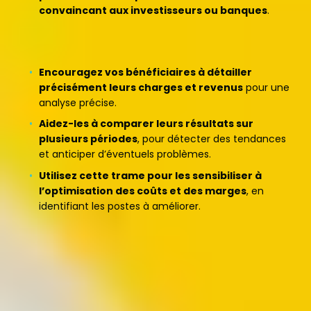
convaincant aux investisseurs ou banques
.
Comment l’exploiter efficacement ?
Encouragez vos bénéficiaires à détailler
précisément leurs charges et revenus
pour une
analyse précise.
Aidez-les à comparer leurs résultats sur
plusieurs périodes
, pour détecter des tendances
et anticiper d’éventuels problèmes.
Utilisez cette trame pour les sensibiliser à
l’optimisation des coûts et des marges
, en
identifiant les postes à améliorer.
En intégrant cet outil dans votre accompagnement,
vous permettez aux porteurs de projet
de mieux
piloter leur rentabilité et de sécuriser leur gestion
financière
.