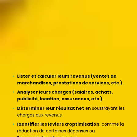
Pourquoi utiliser cet outil dans
votre accompagnement ?
En tant que conseiller, votre rôle est d’aider les
entrepreneurs à
comprendre et analyser leur
rentabilité pour sécuriser leur activité
.
Avec cet outil, vous pourrez aider vos bénéficiaires à :
Lister et calculer leurs revenus (ventes de
marchandises, prestations de services, etc.).
Analyser leurs charges (salaires, achats,
publicité, location, assurances, etc.).
Déterminer leur résultat net
en soustrayant les
charges aux revenus.
Identifier les leviers d’optimisation
, comme la
réduction de certaines dépenses ou