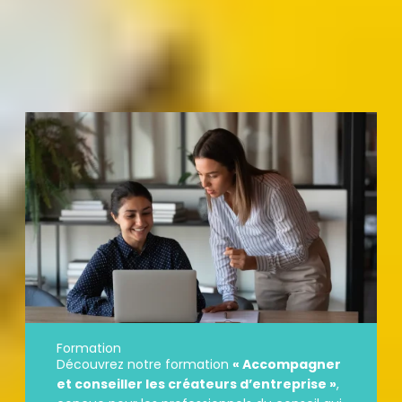
Besoin d’aller plus loin ?
Vous souhaitez approfondir vos compétences et
structurer encore plus vos accompagnements ?
Formation
Découvrez notre formation
« Accompagner
et conseiller les créateurs d’entreprise »
,