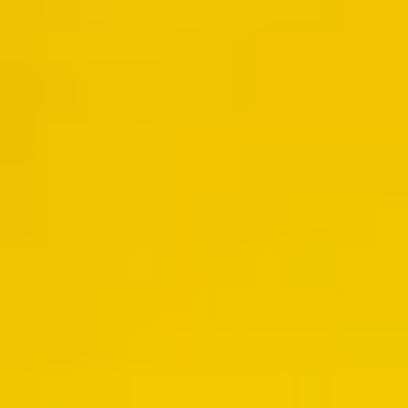
SOMMAIRE
Pourquoi est-ce important ?
Pourquoi utiliser cet outil dans votre
accompagnement ?
Comment et quand l’utiliser dans votre
accompagnement ?
Besoin d’aller plus loin ?
VOUS ALLEZ APPRENDRE