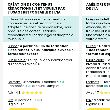
CRÉATION DE CONTENUS
AMÉLIORER SO
RÉDACTIONNELS ET VISUELS PAR
DE L'IA
L’USAGE RESPONSABLE DE L’IA
Utilisez l’IA pour créer facilement vos
Intégrez l’intel
contenus visuels et rédactionnels.
tâches quotid
Adoptez une posture responsable, pour
efficacité, str
produire des contenus fiables,
travailler plus
respectueux du cadre légal et adaptés à
une stratégie I
tout public.
votre activité.
Durée
: A partir de 30h de formation
Durée
: A part
+
des rendez-vous individuels avec un
+
des rendez-
formateur expert
formateur ex
Public cible
: Tout public souhaitant créer
Public cible
: T
du contenu avec l'IA
niveau d’utilisa
connaître les 
rédaction d’u
manière basi
Formats
: 3 formules : Essentielle
ou
Formats
: 3 for
Renforcée
ou
Parcours Complet
Renforcée
ou
Avis
:
4.8
Avis
:
4.7
Prix
: à partir de 1650€
Prix
: à partir d
Eligible CPF
Eligible CPF