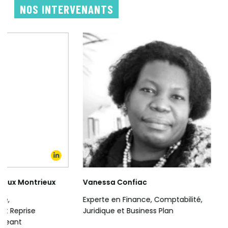
NOS INTERVENANTS
iac
Marc Choquet
ance, Comptabilité,
Expert en Finance, Comptabilité et
usiness Plan
RH - Ancien Dirigeant de plusieurs
entreprises