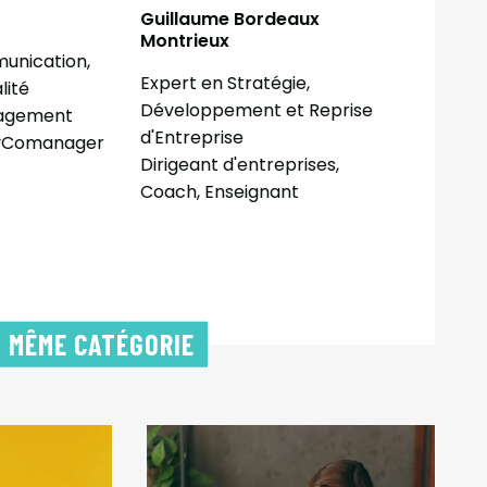
Guillaume Bordeaux
Leilah 
Montrieux
nication,
Experte 
Expert en Stratégie,
ité
et RH
Développement et Reprise
gement
Consult
d'Entreprise
yComanager
Dirigeant d'entreprises,
Coach, Enseignant
A MÊME CATÉGORIE