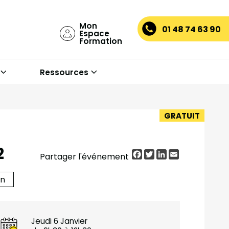
Mon
01 48 74 63 90
Espace
Formation
Ressources
GRATUIT
2
Facebook
Twitter
LinkedIn
Email
Partager l'événement
on
Jeudi 6 Janvier