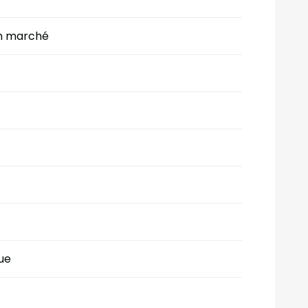
n marché
que