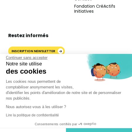
Fondation CréActifs
Initiatives
Restez informés
INSCRIPTION NEWSLETTER
Continuer sans accepter
Notre site utilise
des cookies
AJOUTER CRÉACTIFS COMME
Les cookies nous permettent de
SOURCE PRÉFÉRÉE SUR
comptabiliser anonymement les visites,
GOOGLE
d'identifier les points d'amélioration de notre site et de personnaliser
nos publicités.
Nous autorisez-vous à les utiliser ?
©2024 CréActifs. Tous droits réservés.
Lire la politique de confidentialité
Mentions légales
•
CGV
•
FAQ
•
Politique de confidentialité
Consentements certifiés par