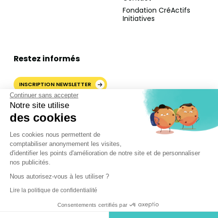
Fondation CréActifs
Initiatives
Restez informés
INSCRIPTION NEWSLETTER
Continuer sans accepter
Notre site utilise
des cookies
AJOUTER CRÉACTIFS COMME
Les cookies nous permettent de
SOURCE PRÉFÉRÉE SUR
comptabiliser anonymement les visites,
GOOGLE
d'identifier les points d'amélioration de notre site et de personnaliser
nos publicités.
Nous autorisez-vous à les utiliser ?
©2024 CréActifs. Tous droits réservés.
Lire la politique de confidentialité
Mentions légales
•
CGV
•
FAQ
•
Politique de confidentialité
Consentements certifiés par