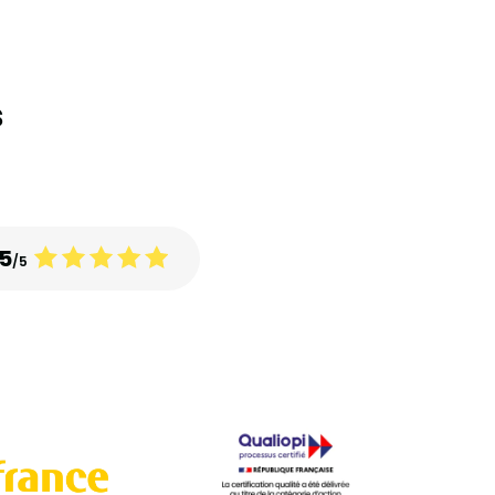
s
5
/5