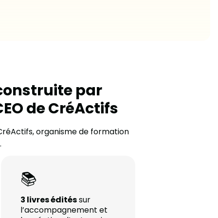
onstruite par
EO de CréActifs
CréActifs, organisme de formation
.
📚
3 livres édités
sur
l’accompagnement et