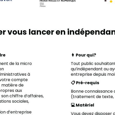
éer vous lancer en indépenda
dre
👩 Pour qui?
ent de la micro
Tout public souhaitan
ion
qu’indépendant ou ay
ministratives à
entreprise depuis moi
à votre compte
📋 Pré-requis
n matière de
 propres aux
Bonne connaissance d
son chiffre d’affaires,
(traitement de texte, 
tions sociales,
💻 Matériel
tion d’entreprise
Vous devez disposer d