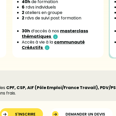
40h
de formation
6
rdvs individuels
2
ateliers en groupe
2
rdvs de suivi post formation
30h
d’accès à nos
masterclass
thématiques
Accès à vie à la
communauté
CréActifs
bles
CPF, CSP, AIF (Pôle Emploi/France Travail), PDV/PS
ns frais.
S'INSCRIRE
DEMANDER UN DEVIS