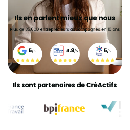
Ils en parlent mieux que nous
Plus de 35.000 entrepreneurs accompagnés en 10 ans
5
4.8
5
/5
/5
/5
Ils sont partenaires de CréActifs