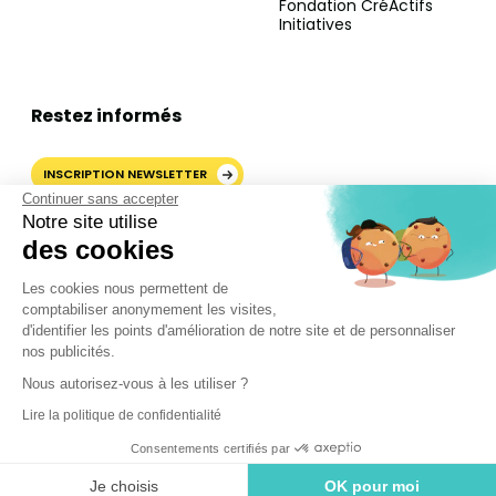
Fondation CréActifs
Initiatives
Restez informés
INSCRIPTION NEWSLETTER
Continuer sans accepter
Notre site utilise
des cookies
AJOUTER CRÉACTIFS COMME
Les cookies nous permettent de
SOURCE PRÉFÉRÉE SUR
comptabiliser anonymement les visites,
GOOGLE
d'identifier les points d'amélioration de notre site et de personnaliser
nos publicités.
Nous autorisez-vous à les utiliser ?
©2024 CréActifs. Tous droits réservés.
Lire la politique de confidentialité
Mentions légales
•
CGV
•
FAQ
•
Politique de confidentialité
Consentements certifiés par
Je choisis
OK pour moi