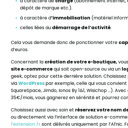
à caractère de
charge
(abonnement internet, é
dépôt de marque etc.).
à caractère d
’immobilisation
(matériel informa
celles liées au
démarrage de l’activité
.
Cela vous demande donc de ponctionner votre
cap
d’euros.
Concernant la
création de votre e-boutique,
vous
site e-commerce
qui soit open-source ou via un
lo
geek, optez pour cette dernière solution. Choisissez
via
WordPress
par exemple, celle qui vous convient 
SquareSpace, Jimdo, Ionos By 1&1, Wisichop …). Av
35€/mois, vous gagnerez en sérénité et pourrez co
Choisissez aussi avec soin et
réservez votre nom 
ou directement via l’interface de solution e-commer
l’extension .fr
sont délivrés uniquement par l’Afnic. F