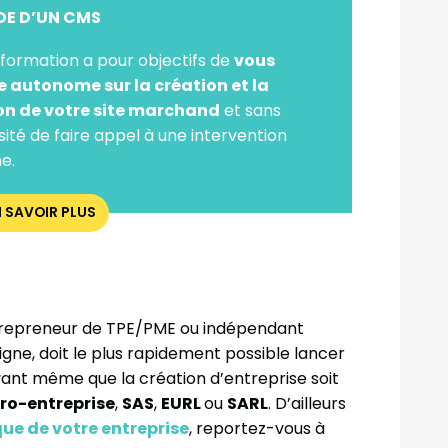
IDE D’UN CMS
formation a pour objectifs de
vous
e autonome sur la création et la
on de votre site marchand
et sans
ité de faire appel à une intervention
e.
N SAVOIR PLUS
entrepreneur de TPE/PME ou indépendant
gne, doit le plus rapidement possible lancer
avant même que la création d’entreprise soit
ro-entreprise
,
SAS
,
EURL
ou
SARL
. D’ailleurs
que de votre entreprise
, reportez-vous à