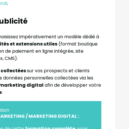
ndi
.
ublicité
 choisissez impérativement un modèle dédié à
tés et extensions utiles
(format boutique
on de paiement en ligne intégrée, site
x, CMS).
 collectées
sur vos prospects et clients
es données personnelles collectées via les
 marketing digital
afin de développer votre
e
.
tion
RKETING / MARKETING DIGITAL :
sue de cette
formation complète
, vous