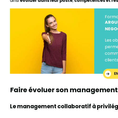
ainsi
évoluer dans leur poste
,
compétences et res
Forma
ARGUM
NEGO
Les ob
permet
comme
clients
E
Faire évoluer son management,
Le management collaboratif à privilég