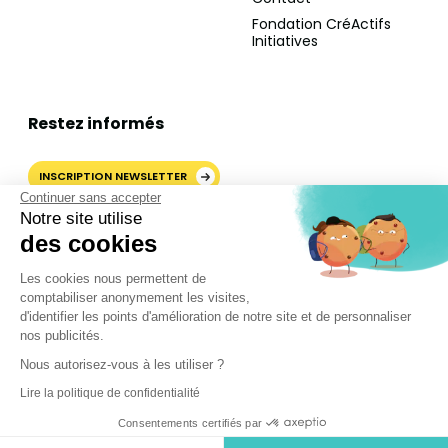
Fondation CréActifs
Initiatives
Restez informés
INSCRIPTION NEWSLETTER
Continuer sans accepter
Notre site utilise
des cookies
AJOUTER CRÉACTIFS COMME
Les cookies nous permettent de
SOURCE PRÉFÉRÉE SUR
comptabiliser anonymement les visites,
GOOGLE
d'identifier les points d'amélioration de notre site et de personnaliser
nos publicités.
Nous autorisez-vous à les utiliser ?
©2024 CréActifs. Tous droits réservés.
Lire la politique de confidentialité
Mentions légales
•
CGV
•
FAQ
•
Politique de confidentialité
Consentements certifiés par