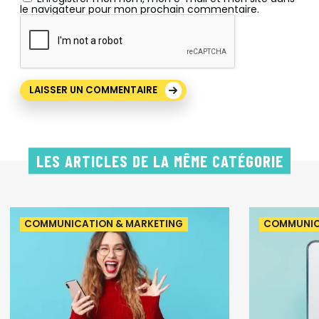
le navigateur pour mon prochain commentaire.
LES ARTICLES DE LA MÊME CATÉGORIE
COMMUNICATION & MARKETING
COMMUNIC