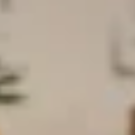
SOMMAIRE
Pourquoi est-ce important ?
Pourquoi utiliser cet outil dans votre
accompagnement ?
Comment et quand l’utiliser dans votre
accompagnement ?
Besoin d’aller plus loin ?
VOUS ALLEZ APPRENDRE