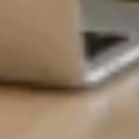
Laisser un commentaire
Votre adresse e-mail ne sera pas publiée.
Les champs
obligatoires sont indiqués avec
*
Commentaire
*
Nom
*
E-mail
*