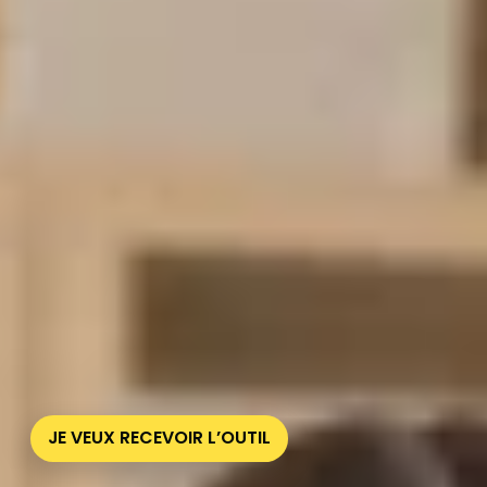
Apprenez à évaluer l’adéquation porteur / projet
Téléchargez l’outil pour évaluer l’adéquation
porteur / projet
Téléchargez l’outil et optimisez vos
accompagnements !
GRATUIT
L’OUTIL ADÉQUATION PORTEUR / PROJET
Vous souhaitez accompagner vos bénéficiaires dans la
validation de leur compatibilité avec leur projet
entrepreneurial ?
Téléchargez gratuitement l’outil « Adéquation
Porteur/Projet » et aidez-les à mesurer leur alignement
personnel et professionnel avec leur projet.
JE VEUX RECEVOIR L’OUTIL