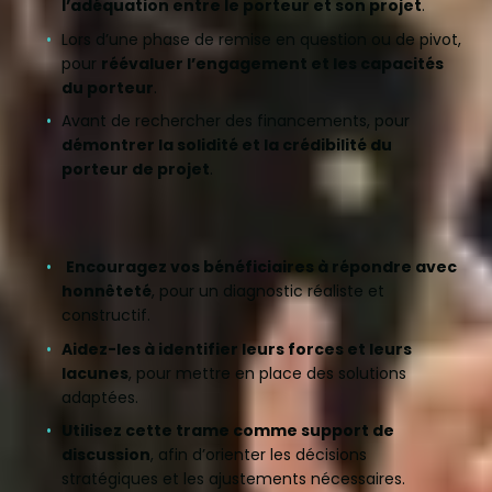
l’adéquation entre le porteur et son projet
.
Lors d’une phase de remise en question ou de pivot,
pour
réévaluer l’engagement et les capacités
du porteur
.
Avant de rechercher des financements, pour
démontrer la solidité et la crédibilité du
porteur de projet
.
Comment l’exploiter efficacement ?
Encouragez vos bénéficiaires à répondre avec
honnêteté
, pour un diagnostic réaliste et
constructif.
Aidez-les à identifier leurs forces et leurs
lacunes
, pour mettre en place des solutions
adaptées.
Utilisez cette trame comme support de
discussion
, afin d’orienter les décisions
stratégiques et les ajustements nécessaires.