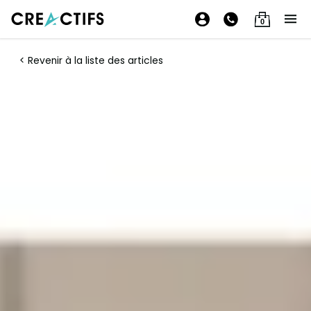
0
< Revenir à la liste des articles
Aidez vos porteurs de projet à
vérifier leur adéquation avec
leur projet grâce à l’outil
« Adéquation Porteur/Projet »
11/03/2025 • Temps lecture : 4 mn • rédaction par Caroline
de CréActifs
AJOUTER CRÉACTIFS COMME
SOURCE PRÉFÉRÉE SUR
GOOGLE