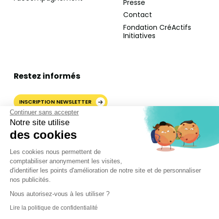
Presse
Contact
Fondation CréActifs
Initiatives
Restez informés
INSCRIPTION NEWSLETTER
Continuer sans accepter
Notre site utilise
des cookies
AJOUTER CRÉACTIFS COMME
Les cookies nous permettent de
SOURCE PRÉFÉRÉE SUR
comptabiliser anonymement les visites,
GOOGLE
d'identifier les points d'amélioration de notre site et de personnaliser
nos publicités.
Nous autorisez-vous à les utiliser ?
©2024 CréActifs. Tous droits réservés.
Lire la politique de confidentialité
Mentions légales
•
CGV
•
FAQ
•
Politique de confidentialité