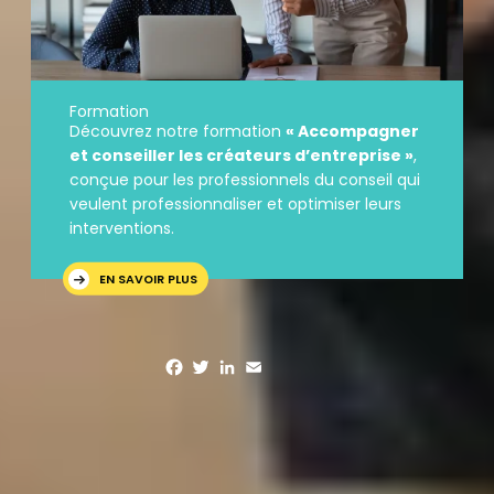
Formation
Découvrez notre formation
« Accompagner
et conseiller les créateurs d’entreprise »
,
conçue pour les professionnels du conseil qui
veulent professionnaliser et optimiser leurs
interventions.
EN SAVOIR PLUS
Facebook
Twitter
LinkedIn
Email
Partager l'article