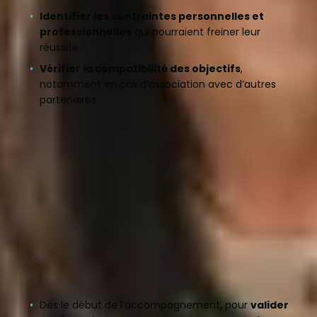
Identifier les contraintes personnelles et
professionnelles
qui pourraient freiner leur
réussite.
Vérifier la compatibilité des objectifs
,
notamment en cas d’association avec d’autres
partenaires.
Grâce à cet outil, vous professionnalisez votre
accompagnement et permettez aux entrepreneurs
de
valider leur engagement et d’anticiper les défis
avant de se lancer
.
Comment et quand l’utiliser dans
votre accompagnement ?
À quel moment l’utiliser ?
Dès le début de l’accompagnement, pour
valider