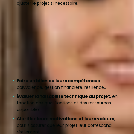
ajuster le projet si nécessaire.
Pourquoi utiliser cet outil dans
votre accompagnement ?
En tant que conseiller, votre rôle est d’aider les porteurs
de projet à
prendre du recul et à s’assurer qu’ils
sont prêts à relever les défis de l’entrepreneuriat
.
Avec cet outil, vous pourrez aider vos bénéficiaires à :
Faire un bilan de leurs compétences
:
polyvalence, gestion financière, résilience…
Évaluer la faisabilité technique du projet
, en
fonction des qualifications et des ressources
disponibles.
Clarifier leurs motivations et leurs valeurs
,
pour s’assurer que leur projet leur correspond
réellement.