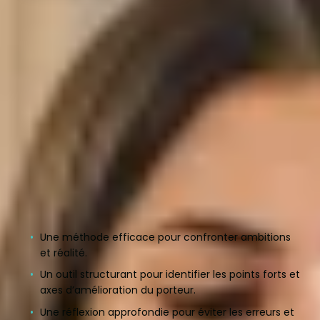
Pourquoi est-ce important ?
L’une des premières étapes pour assurer la réussite
d’un projet entrepreneurial est de s’assurer qu’il est
en
adéquation avec les valeurs, les compétences et
les aspirations du porteur de projet
.
Trop d’entrepreneurs se lancent sans avoir réellement
mesuré l’impact que cela aura sur leur quotidien, leurs
finances et leurs objectifs personnels. Cet outil leur
permet d’évaluer s’ils ont
les ressources, la
motivation et la capacité d’adaptation
nécessaires
pour mener à bien leur projet.
Une méthode efficace pour confronter ambitions
et réalité.
Un outil structurant pour identifier les points forts et
axes d’amélioration du porteur.
Une réflexion approfondie pour éviter les erreurs et