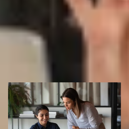
En intégrant cet outil dans votre accompagnement,
vous permettez aux porteurs de projet
de mieux se
connaître et de s’assurer que leur aventure
entrepreneuriale est un véritable choix aligné
avec leur personnalité et leurs objectifs
.
Besoin d’aller plus loin ?
Vous souhaitez approfondir vos compétences et
structurer encore plus vos accompagnements ?