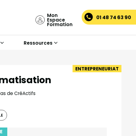
Mon
01 48 74 63 90
Espace
Formation
Ressources
ENTREPRENEURIAT
omatisation
las de CréActifs
LE
E