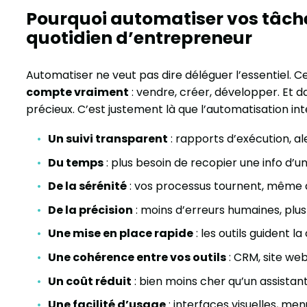
Pourquoi automatiser vos tâch
quotidien d’entrepreneur
Automatiser ne veut pas dire déléguer l’essentiel. Ce
compte vraiment
: vendre, créer, développer. Et d
précieux. C’est justement là que l’automatisation in
Un suivi transparent
: rapports d’exécution, al
Du temps
: plus besoin de recopier une info d’un 
De la sérénité
: vos processus tournent, même q
De la précision
: moins d’erreurs humaines, plus
Une mise en place rapide
: les outils guident l
Une cohérence entre vos outils
: CRM, site we
Un coût réduit
: bien moins cher qu’un assistan
Une facilité d’usage
: interfaces visuelles, me