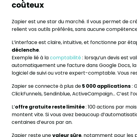
coûteux
Zapier est une star du marché. Il vous permet de cr
relient vos outils préférés, sans aucune compétenc
L’interface est claire, intuitive, et fonctionne par ét
déclenche
.
Exemple lié à la
comptabilité
: lorsqu’un devis est v
automatiquement une facture dans Google Docs, la s
logiciel de suivi ou votre expert-comptable. Vous rest
Zapier se connecte à plus de
5 000 applications
: 
ClickFunnels, Sendinblue, ActiveCampaign… C’est l’ou
L’
offre gratuite reste limitée
: 100 actions par mois
montent vite. Si vous avez beaucoup d’automatisati
centaines d’euros par an.
Zapier reste une
valeur sûre
, notamment pour les pr