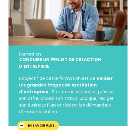
Formation
CONDUIRE UN PROJET DE CREACTION
D’ENTREPRISE
L’objectif de cette formation est de
valider
les grandes étapes de la création
d’entreprise
: Structurer son projet, préciser
son offre, choisir son statut juridique, rédiger
son Business Plan et réaliser les démarches
d’immatriculation.
EN SAVOIR PLUS :