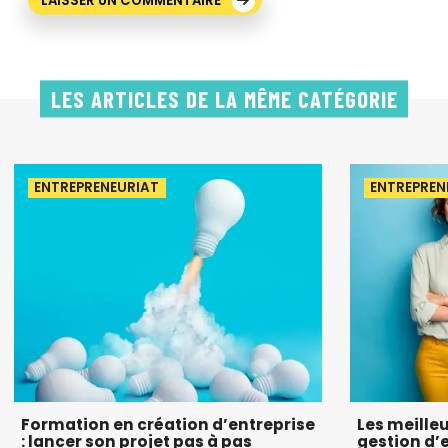
LES ARTICLES DE LA MÊME CATÉGORIE
ENTREPRENEURIAT
ENTREPREN
Formation en création d’entreprise
Les meille
: lancer son projet pas à pas
gestion d’