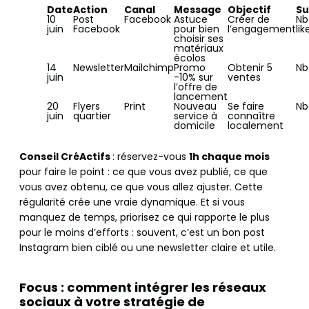
Date
Action
Canal
Message
Objectif
Su
10
Post
Facebook
Astuce
Créer de
Nb
juin
Facebook
pour bien
l’engagement
li
choisir ses
matériaux
écolos
14
Newsletter
Mailchimp
Promo
Obtenir 5
Nb
juin
-10% sur
ventes
l’offre de
lancement
20
Flyers
Print
Nouveau
Se faire
Nb
juin
quartier
service à
connaître
domicile
localement
Conseil CréActifs
: réservez-vous
1h chaque mois
pour faire le point : ce que vous avez publié, ce que
vous avez obtenu, ce que vous allez ajuster. Cette
régularité crée une vraie dynamique. Et si vous
manquez de temps, priorisez ce qui rapporte le plus
pour le moins d’efforts : souvent, c’est un bon post
Instagram bien ciblé ou une newsletter claire et utile.
Focus : comment intégrer les réseaux
sociaux à votre stratégie de