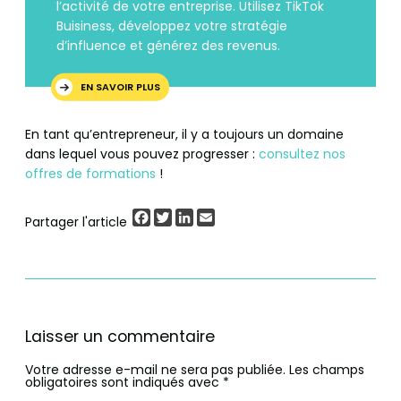
l’activité de votre entreprise. Utilisez TikTok
Buisiness, développez votre stratégie
d’influence et générez des revenus.
EN SAVOIR PLUS
En tant qu’entrepreneur, il y a toujours un domaine
dans lequel vous pouvez progresser :
consultez nos
offres de formations
!
Facebook
Twitter
LinkedIn
Email
Partager l'article
Laisser un commentaire
Votre adresse e-mail ne sera pas publiée.
Les champs
obligatoires sont indiqués avec
*