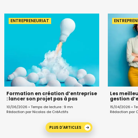
ENTREPRENEURIAT
ENTREPREN
Formation en création d’entreprise
Les meille
: lancer son projet pas à pas
gestion d’
10/06/2026 • Temps de lecture : 9 mn
15/04/2026 • Te
Rédaction par Nicolas de CréActifs
Rédaction par C
PLUS D'ARTICLES