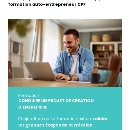
formation auto-entrepreneur CPF
.
Formation
CONDUIRE UN PROJET DE CREATION
D’ENTREPRISE
L’objectif de cette formation est de
valider
les grandes étapes de la création