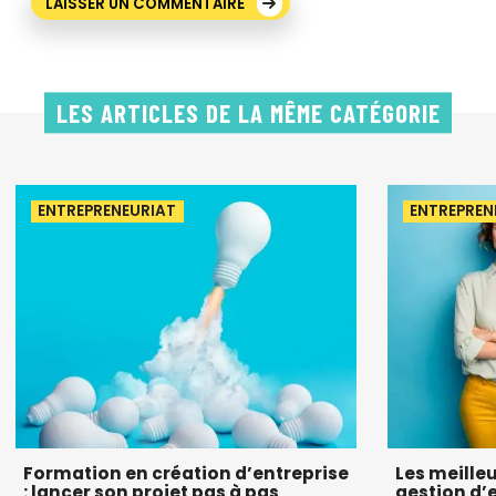
LES ARTICLES DE LA MÊME CATÉGORIE
ENTREPRENEURIAT
ENTREPREN
Formation en création d’entreprise
Les meille
: lancer son projet pas à pas
gestion d’