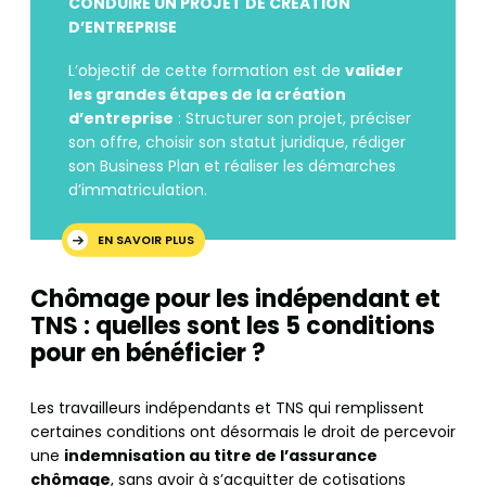
CONDUIRE UN PROJET DE CREATION
D’ENTREPRISE
L’objectif de cette formation est de
valider
les grandes étapes de la création
d’entreprise
: Structurer son projet, préciser
son offre, choisir son statut juridique, rédiger
son Business Plan et réaliser les démarches
d’immatriculation.
EN SAVOIR PLUS
Chômage pour les indépendant et
TNS : quelles sont les 5 conditions
pour en bénéficier ?
Les travailleurs indépendants et TNS qui remplissent
certaines conditions ont désormais le droit de percevoir
une
indemnisation au titre de l’assurance
chômage
, sans avoir à s’acquitter de cotisations