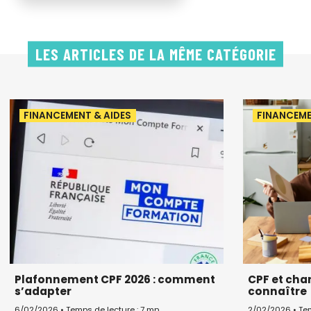
LES ARTICLES DE LA MÊME CATÉGORIE
FINANCEMENT & AIDES
FINANCEME
Plafonnement CPF 2026 : comment
CPF et chan
s’adapter
connaître
6/02/2026 • Temps de lecture : 7 mn
2/02/2026 • Tem