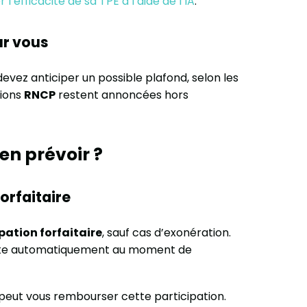
 l’efficacité de sa TPE à l’aide de l’IA
.
ur vous
devez anticiper un possible plafond, selon les
tions
RNCP
restent annoncées hors
n prévoir ?
orfaitaire
pation forfaitaire
, sauf cas d’exonération.
oute automatiquement au moment de
peut vous rembourser cette participation.