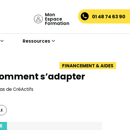
Mon
01 48 74 63 90
Espace
Formation
Ressources
FINANCEMENT & AIDES
 comment s’adapter
las de CréActifs
LE
E