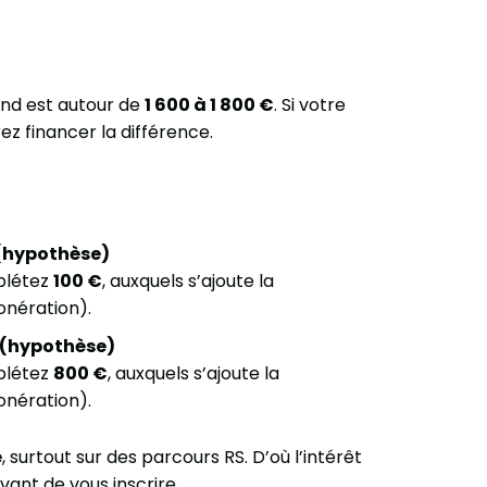
ond est autour de
1 600 à 1 800 €
. Si votre
z financer la différence.
 (hypothèse)
mplétez
100 €
, auxquels s’ajoute la
onération).
€ (hypothèse)
mplétez
800 €
, auxquels s’ajoute la
onération).
e
, surtout sur des parcours RS. D’où l’intérêt
vant de vous inscrire.