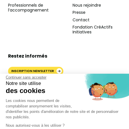
Professionnels de
Nous rejoindre
l’accompagnement
Presse
Contact
Fondation CréActifs
Initiatives
Restez informés
INSCRIPTION NEWSLETTER
Continuer sans accepter
Notre site utilise
des cookies
AJOUTER CRÉACTIFS COMME
Les cookies nous permettent de
SOURCE PRÉFÉRÉE SUR
comptabiliser anonymement les visites,
GOOGLE
d'identifier les points d'amélioration de notre site et de personnaliser
nos publicités.
Nous autorisez-vous à les utiliser ?
©2024 CréActifs. Tous droits réservés.