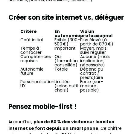
Créer son site internet vs. déléguer
Critère
En
Via un
autonomie
professionnel
Coût initial
Faible (300–
Plus élevé (à
500 €)
partir de 870 €)
Temps à
Important
Moyen, mais
consacrer
suivi régulier
Compétences
Oui
Aucune (mais
requises
(formation
implication
conseillée)
nécessaire)
Autonomie
Totale
Dépend du
future
contrat /
prestataire
Personnalisation
Limitée
Forte (sur-
UX
(selon outil
mesure
choisi)
possible)
Pensez mobile-first !
Aujourd’hui,
plus de 60 % des visites sur les sites
internet se font depuis un smartphone
. Ce chiffre