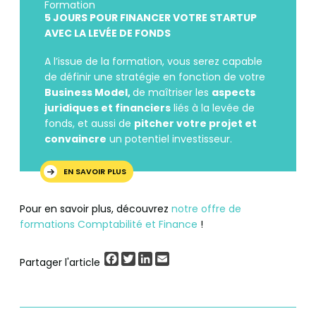
Formation
5 JOURS POUR FINANCER VOTRE STARTUP
AVEC LA LEVÉ
E DE FONDS
A l’issue de la formation, vous serez capable
de définir une stratégie en fonction de votre
Business Model,
de maîtriser les
aspects
juridiques et financiers
liés à la levée de
fonds, et aussi de
pitcher votre projet et
convaincre
un potentiel investisseur.
EN SAVOIR PLUS
Pour en savoir plus, découvrez
notre offre de
formations Comptabilité et Finance
!
Facebook
Twitter
LinkedIn
Email
Partager l'article