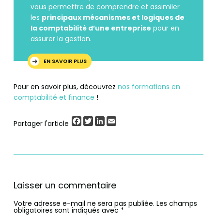
vous permettre de comprendre et assimiler
les
principaux mécanismes et logiques de
la comptabilité d’une entreprise
pour en
assurer la gestion.
EN SAVOIR PLUS
Pour en savoir plus, découvrez
nos formations en
comptabilité et finance
!
Facebook
Twitter
LinkedIn
Email
Partager l'article
Laisser un commentaire
Votre adresse e-mail ne sera pas publiée.
Les champs
obligatoires sont indiqués avec
*