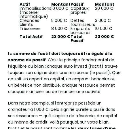
Actif
Montant
Passif
Montant
Immobilisations
10 000 €
Capitaux
20 000 €
(matériel
propres
informatique)
Créances
5 000 €
Dettes
3 000 €
clients
fournisseurs
Trésorerie
8 000 €
Emprunts
10 000 €
bancaires
Total Actif
23 000 €
Total
23 000 €
Passif
La
somme de l’actif doit toujours être égale à la
somme du passif
. C’est le principe fondamental de
l’équilibre du bilan : chaque euro investi (l’actif) trouve
toujours son origine dans une ressource (le passif). Que
ce soit un apport en capital, un emprunt bancaire ou
un bénéfice non distribué, chaque ressource permet
d’acquérir un bien ou de financer une activité.
Dans notre exemple, si l’entreprise possède un
ordinateur à 1 000 €, cela signifie qu’elle a puisé dans
ses ressources — qu’il s’agisse de trésorerie, de capital
ou même de crédit. Voilà pourquoi, sur votre bilan,
l’actif et le passif sont comme les
deux faces d’une