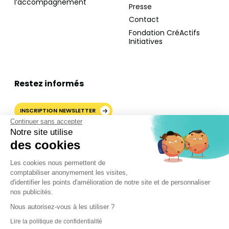
l’accompagnement
Presse
Contact
Fondation CréActifs
Initiatives
Restez informés
INSCRIPTION NEWSLETTER
Continuer sans accepter
Notre site utilise
des cookies
AJOUTER CRÉACTIFS COMME
Les cookies nous permettent de
SOURCE PRÉFÉRÉE SUR
comptabiliser anonymement les visites,
GOOGLE
d'identifier les points d'amélioration de notre site et de personnaliser
nos publicités.
Nous autorisez-vous à les utiliser ?
©2024 CréActifs. Tous droits réservés.
Lire la politique de confidentialité
Mentions légales
•
CGV
•
FAQ
•
Politique de confidentialité