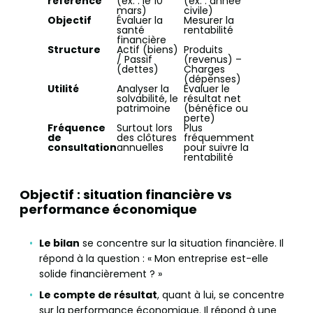
référence
(ex. : le 10
(ex. : année
mars)
civile)
Objectif
Évaluer la
Mesurer la
santé
rentabilité
financière
Structure
Actif (biens)
Produits
/ Passif
(revenus) –
(dettes)
Charges
(dépenses)
Utilité
Analyser la
Évaluer le
solvabilité, le
résultat net
patrimoine
(bénéfice ou
perte)
Fréquence
Surtout lors
Plus
de
des clôtures
fréquemment
consultation
annuelles
pour suivre la
rentabilité
Objectif : situation financière vs
performance économique
Le bilan
se concentre sur la situation financière. Il
répond à la question : « Mon entreprise est-elle
solide financièrement ? »
Le compte de résultat
, quant à lui, se concentre
sur la performance économique. Il répond à une