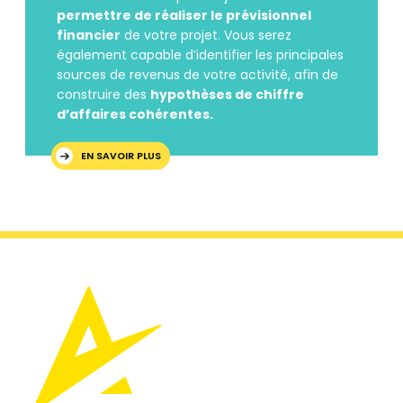
permettre de réaliser le prévisionnel
financier
de votre projet. Vous serez
également capable d’identifier les principales
sources de revenus de votre activité, afin de
construire des
hypothèses de chiffre
d’affaires cohérentes.
EN SAVOIR PLUS